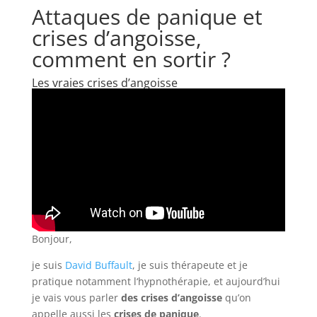
Attaques de panique et
crises d’angoisse,
comment en sortir ?
Les vraies crises d’angoisse
Bonjour,
je suis
David Buffault
, je suis thérapeute et je
pratique notamment l‘hypnothérapie, et aujourd’hui
je vais vous parler
des crises d’angoisse
qu’on
appelle aussi les
crises de panique
.