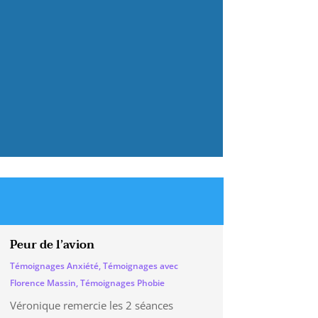
Peur de l’avion
Témoignages Anxiété
,
Témoignages avec
Florence Massin
,
Témoignages Phobie
Véronique remercie les 2 séances