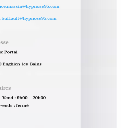
ence.massin@hypnose95.com
d.buffault@hypnose95.com
esse
e Portal
0 Enghien-les-Bains
ires
– Vend : 9h00 – 20h00
-ends : fermé