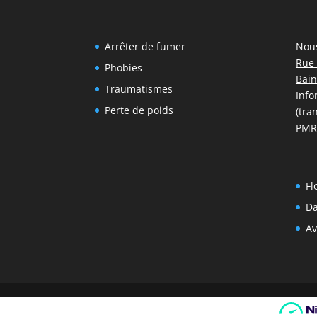
Arrêter de fumer
Nou
Rue 
Phobies
Bain
Traumatismes
Info
Perte de poids
(tra
PMR
Fl
Da
Av