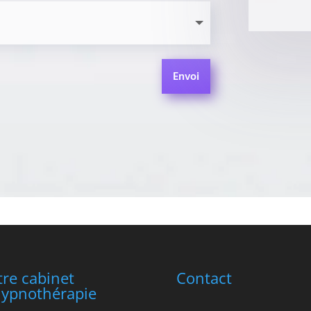
Envoi
tre cabinet
Contact
hypnothérapie