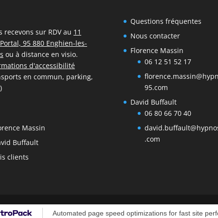
Questions fréquentes
s recevons sur RDV au
11
Nous contacter
Portal, 95 880 Enghien-les-
Florence Massin
s
ou à distance en visio.
06 12 51 52 17
rmations d'accessibilité
florence.massin@hyp
nsports en commun, parking,
95.com
)
David Buffault
06 80 66 70 40
david.buffault@hypno
orence Massin
.com
vid Buffault
is clients