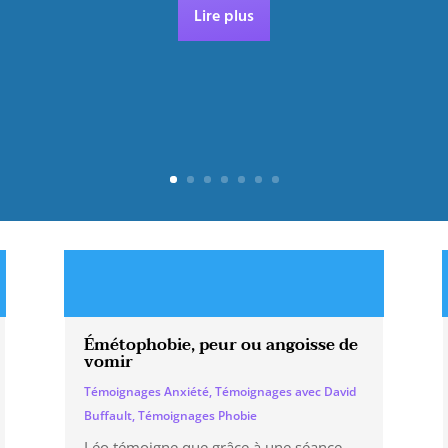
Lire plus
Émétophobie, peur ou angoisse de
vomir
Témoignages Anxiété
,
Témoignages avec David
Buffault
,
Témoignages Phobie
Léo témoigne que grâce à une séance