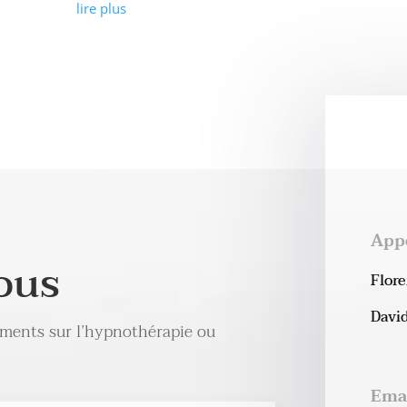
lire plus
App
ous
Flor
David
ements sur l’hypnothérapie ou
Ema