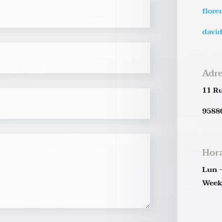
flor
davi
Adr
11 Ru
9588
Hora
Lun 
Week