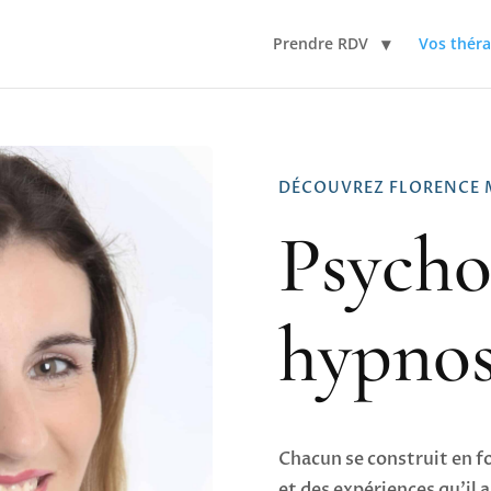
Prendre RDV
Vos thér
DÉCOUVREZ FLORENCE 
Psycho
hypno
Chacun se construit en f
et des expériences qu’il a