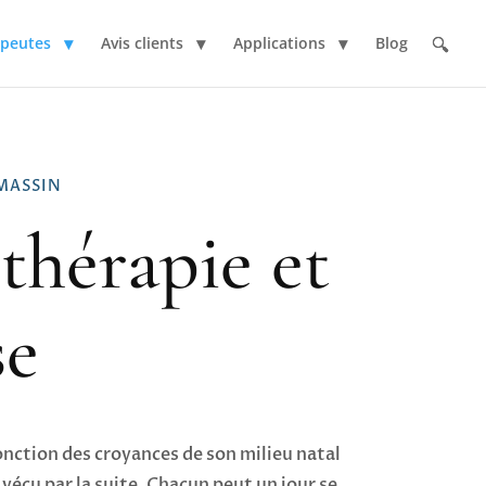
apeutes
Avis clients
Applications
Blog
MASSIN
thérapie et
se
onction des croyances de son milieu natal
 vécu par la suite. Chacun peut un jour se