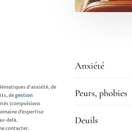
Anxiété
oblématiques d’anxiété, de
Peurs, phobies
aits, de
gestion
ptés (compulsions
domaine d’expertise
Deuils
au-delà.
me contacter.