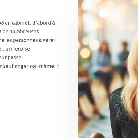
8 en cabinet, d’abord à
 à de nombreuses
e les personnes à gérer
l, à mieux se
eur passé.
r se changer soi-même. »