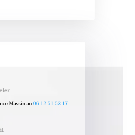
eler
ence Massin au
06 12 51 52 17
il