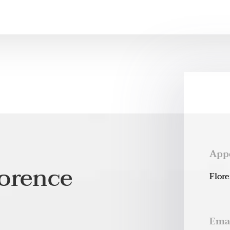
App
lorence
Flor
Ema