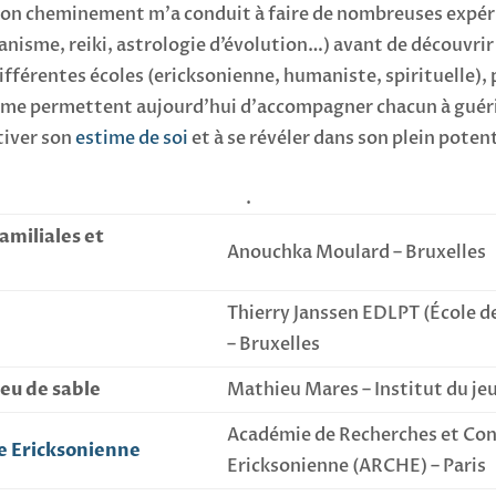
mon cheminement m’a conduit à faire de nombreuses expér
nisme, reiki, astrologie d’évolution…) avant de découvr
ifférentes écoles (ericksonienne, humaniste, spirituelle), p
i me permettent aujourd’hui d’accompagner chacun à guéri
tiver son
estime de soi
et à se révéler dans son plein potent
.
amiliales et
Anouchka Moulard – Bruxelles
Thierry Janssen EDLPT (École d
– Bruxelles
jeu de sable
Mathieu Mares – Institut du jeu
Académie de Recherches et Co
 Ericksonienne
Ericksonienne (ARCHE) – Paris