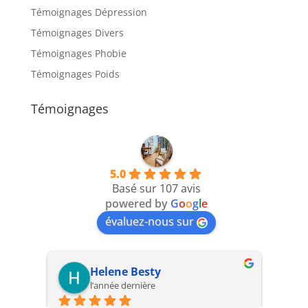
Témoignages Dépression
Témoignages Divers
Témoignages Phobie
Témoignages Poids
Témoignages
5.0
Basé sur 107 avis
powered by
G
o
o
g
l
e
évaluez-nous sur
Helene Besty
l’année dernière