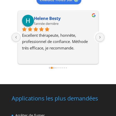
Helene Besty
l’année dernière
ault 
Excellent thérapeute, honnête, 
En une
professionnel de confiance. Méthode 
cigar
ter 
très efficace, je recommande.
La 
n 
cune 
, 
Applications les plus demandées
e 
Arrêter de fumer