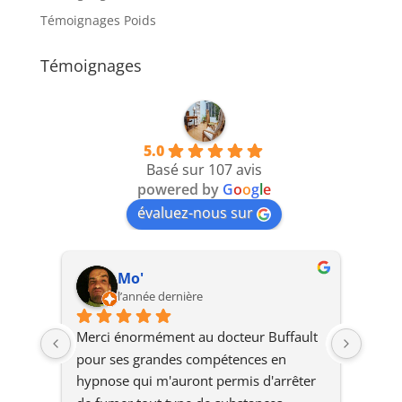
Témoignages Poids
Témoignages
5.0
Basé sur 107 avis
powered by
G
o
o
g
l
e
évaluez-nous sur
Mo'
l’année dernière
Merci énormément au docteur Buffault 
Excel
pour ses grandes compétences en 
profe
hypnose qui m'auront permis d'arrêter 
très 