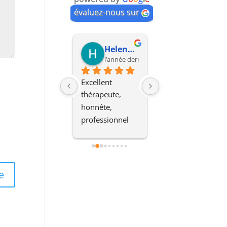
évaluez-nous sur
Mo'
Helene Besty
Nelly ellasi
l’année dernière
l’année dernière
il y a 2 ans
Merci 
Excellent 
En une séance j 
énormément au 
thérapeute, 
ai dis adieu à la 
docteur Buffault 
honnête, 
cigaretteMerci
pour ses 
professionnel 
grandes 
de confiance. 
compétences en 
Méthode très 
hypnose qui 
efficace, je 
m'auront 
recommande.
permis d'arrêter 
de fumer tout 
type de 
substances 