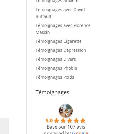
Témoignages Anxiété
Témoignages avec David
Buffault
Témoignages avec Florence
Massin
Témoignages Cigarette
Témoignages Dépression
Témoignages Divers
Témoignages Phobie
Témoignages Poids
Témoignages
5.0
Basé sur 107 avis
powered by
G
o
o
g
l
e