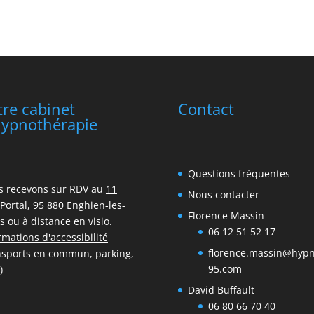
tre cabinet
Contact
hypnothérapie
Questions fréquentes
s recevons sur RDV au
11
Nous contacter
Portal, 95 880 Enghien-les-
Florence Massin
s
ou à distance en visio.
06 12 51 52 17
rmations d'accessibilité
florence.massin@hyp
nsports en commun, parking,
95.com
)
David Buffault
06 80 66 70 40